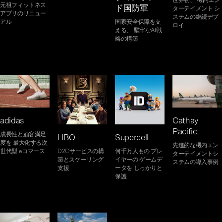
元祖フィットネス
ド国防軍
ターテイメント シ
アプリのリニュー
ステムの継続デプ
国家安全保障を支
アル
ロイ
える、 堅牢なAI戦
略の構築
adidas
Cathay
Pacific
成長性と顧客満足
HBO
Supercell
度を 最大化する次
先進的な機内エン
D2Cサービスの構
何千万人もの プレ
世代型 eコマース
ターテイメントシ
築とスケーリング
イヤーの ゲームデ
ステムの導入事例
支援
ータを しっかりと
保護