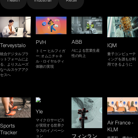
Health
Industrial
Retail
ABB
PVH
Terveystalo
IQM
AIによる営業生産
トミー ヒルフィガ
統合デジタルプラ
量子コンピューテ
性の向上
ー: オムニチャネ
ットフォームによ
ィングを誰もが利
ル・ロイヤルティ
る、よりスムーズ
用できるように
体験の実現
なヘルスケアアク
セスへ
Yle
マイクロサービス
Air France -
Sports
が実現する世界ク
KLM
ラスのイノベーシ
Tracker
フィンラン
ョン
世界初、 機内エン