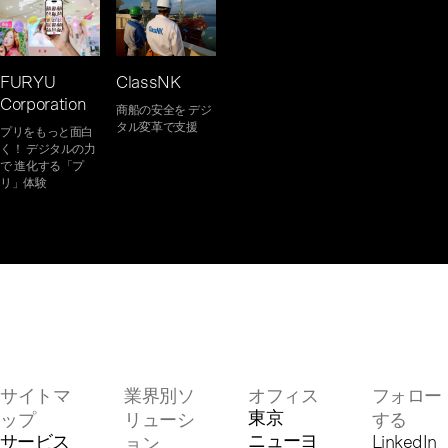
FURYU
ClassNK
Corporation
商船の安全を デジ
タル変革で支援
プリをもっと面白
く！ デジタルの力
で 進化する「プ
リ」体験
サイトマ
業界別ソ
オフィス
フォロー
東京
ップ
リューシ
する
ニューヨ
サービス
LinkedIn
ョン