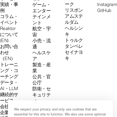
ーク
実績・事
Instagram
ゲーム・
リスボン
例
GitHub
エンター
アムステ
コラム・
テインメ
ルダム
イベント
ント
ヘルシン
Reaktor
航空・宇
キ
について
宙
トゥルク
(EN)
小売・流
タンペレ
お問い合
通
セイナヨ
わせ
ヘルスケ
キ
（EN）
ア
トレーニ
製造・産
ング・コ
業
ーチング
公共・官
データ・
公庁
AI・LLM
防衛・セ
継続的サ
キュリテ
ービス
ィ
会社概要
金融
We respect your privacy and only use cookies that are
企業文化
（EN）
essential for this site to function. We also use some optional