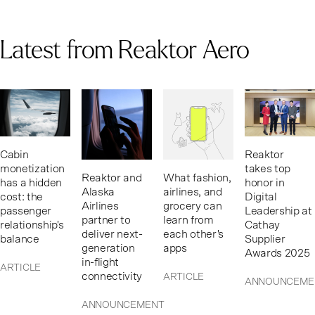
Latest from Reaktor Aero
Cabin
Reaktor
monetization
takes top
Reaktor and
What fashion,
has a hidden
honor in
Alaska
airlines, and
cost: the
Digital
Airlines
grocery can
passenger
Leadership at
partner to
learn from
relationship's
Cathay
deliver next-
each other's
balance
Supplier
generation
apps
Awards 2025
in-flight
ARTICLE
connectivity
ARTICLE
ANNOUNCEME
ANNOUNCEMENT