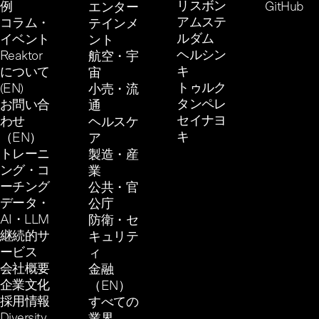
リスボン
例
GitHub
エンター
アムステ
コラム・
テインメ
ルダム
イベント
ント
ヘルシン
Reaktor
航空・宇
キ
について
宙
トゥルク
(EN)
小売・流
タンペレ
お問い合
通
セイナヨ
わせ
ヘルスケ
キ
（EN）
ア
トレーニ
製造・産
ング・コ
業
ーチング
公共・官
データ・
公庁
AI・LLM
防衛・セ
継続的サ
キュリテ
ービス
ィ
会社概要
金融
企業文化
（EN）
採用情報
すべての
Diversity,