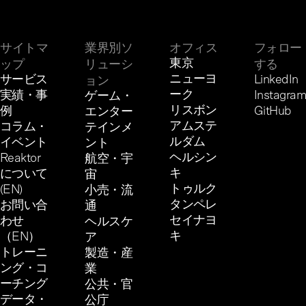
サイトマ
業界別ソ
オフィス
フォロー
東京
ップ
リューシ
する
ニューヨ
サービス
LinkedIn
ョン
ーク
実績・事
Instagram
ゲーム・
リスボン
例
GitHub
エンター
アムステ
コラム・
テインメ
ルダム
イベント
ント
ヘルシン
Reaktor
航空・宇
キ
について
宙
トゥルク
(EN)
小売・流
タンペレ
お問い合
通
セイナヨ
わせ
ヘルスケ
キ
（EN）
ア
トレーニ
製造・産
ング・コ
業
ーチング
公共・官
データ・
公庁