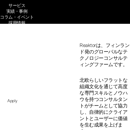
サービス
実績・事例
コラム・イベント
採用情報
企業文化
会社概要
Senior
Reaktorは、フィンラン
ド発のグローバルなテ
Technical Lead
クノロジーコンサルテ
ィングファームです。
Tokyo
北欧らしいフラットな
Hybrid | Full time
組織文化を通じて高度
な専門スキルとノウハ
ウを持つコンサルタン
Apply
トがチームとして協力
し、自律的にクライア
ントとユーザーに価値
を生む成果を上げま