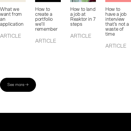
What we
How to
How to land
How to
want from
create a
a job at
have a job
an
portfolio
Reaktor in 7
interview
application
we’ll
steps
that’s not a
remember
waste of
time
ARTICLE
ARTICLE
ARTICLE
ARTICLE
See more →