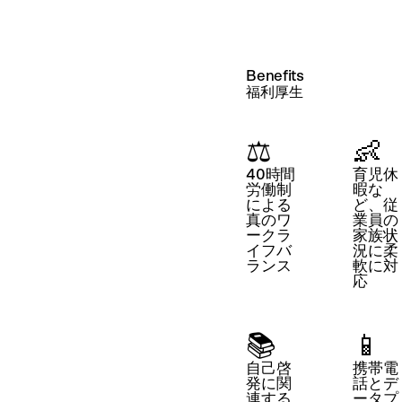
Benefits
福利厚生
⚖️
👶
40時間
育児休
労働制
暇な
による
ど、従
真のワ
業員の
ークラ
家族状
イフバ
況に柔
ランス
軟に対
応
📚
📱
自己啓
携帯電
発に関
話とデ
連する
ータプ