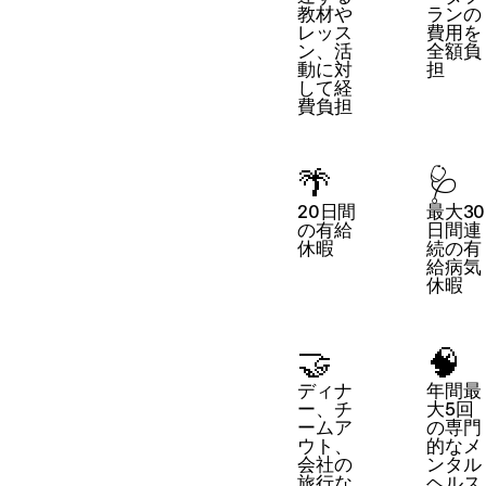
教材や
ランの
レッス
費用を
ン、活
全額負
動に対
担
して経
費負担
🌴
🩺
20日間
最大30
の有給
日間連
休暇
続の有
給病気
休暇
🤝
🧠
ディナ
年間最
ー、チ
大5回
ームア
の専門
ウト、
的なメ
会社の
ンタル
旅行な
ヘルス