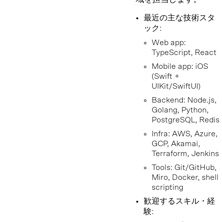
最近の主な技術スタ
ック:
Web app:
TypeScript, React
Mobile app: iOS
(Swift +
UIKit/SwiftUI)
Backend: Node.js,
Golang, Python,
PostgreSQL, Redis
Infra: AWS, Azure,
GCP, Akamai,
Terraform, Jenkins
Tools: Git/GitHub,
Miro, Docker, shell
scripting
歓迎するスキル・経
験: