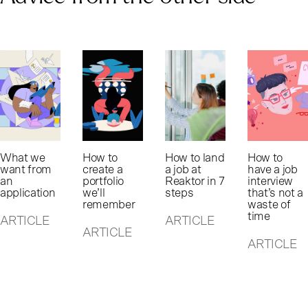
What we
How to
How to land
How to
want from
create a
a job at
have a job
an
portfolio
Reaktor in 7
interview
application
we’ll
steps
that’s not a
remember
waste of
time
ARTICLE
ARTICLE
ARTICLE
ARTICLE