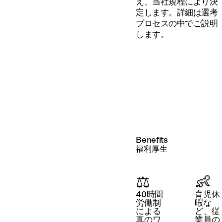
え、当社規程により決
定します。詳細は選考
プロセスの中でご説明
します。
Benefits
福利厚生
⚖️
👶
40時間
育児休
労働制
暇な
による
ど、従
真のワ
業員の