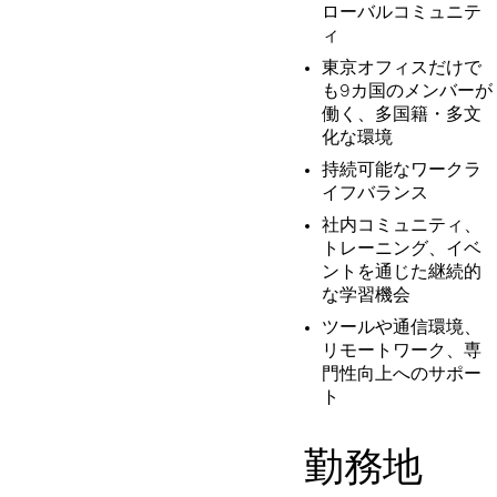
ローバルコミュニテ
ィ
東京オフィスだけで
も9カ国のメンバーが
働く、多国籍・多文
化な環境
持続可能なワークラ
イフバランス
社内コミュニティ、
トレーニング、イベ
ントを通じた継続的
な学習機会
ツールや通信環境、
リモートワーク、専
門性向上へのサポー
ト
勤務地