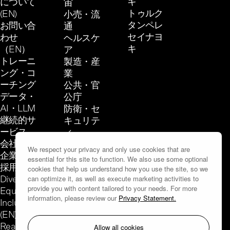
キ
について
宙
トゥルク
(EN)
小売・流
タンペレ
お問い合
通
セイナヨ
わせ
ヘルスケ
キ
（EN）
ア
トレーニ
製造・産
ング・コ
業
ーチング
公共・官
データ・
公庁
AI・LLM
防衛・セ
継続的サ
キュリテ
ービス
ィ
会社概要
金融
We respect your privacy and only use cookies that are
企業文化
（EN）
essential for this site to function. We also use some optional
採用情報
cookies that help us understand how you use the site, so we
すべての
can optimize it, as well as execute marketing activities to
Diversity,
業界
provide you with content tailored to your needs. For more
Equity &
information, please review our
Privacy Statement.
Inclusion
(EN)
Allow all cookies
Reaktor