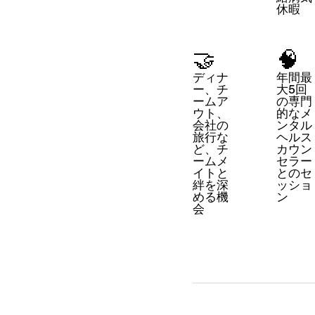
休暇
🤝
🧠
ディナ
年間最
ー、チ
大5回
ームア
の専門
ウト、
的なメ
会社の
ンタル
旅行な
ヘルス
ど、チ
カウン
ームメ
セラー
イトと
とのセ
絆を深
ッショ
める機
ン
会