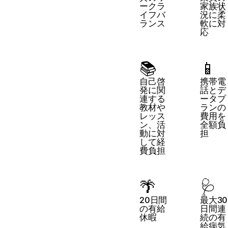
ークラ
家族状
イフバ
況に柔
ランス
軟に対
応
📚
📱
自己啓
携帯電
発に関
話とデ
連する
ータプ
教材や
ランの
レッス
費用を
ン、活
全額負
動に対
担
して経
費負担
🌴
🩺
20日間
最大30
の有給
日間連
休暇
続の有
給病気